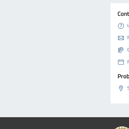
Cont
Prob