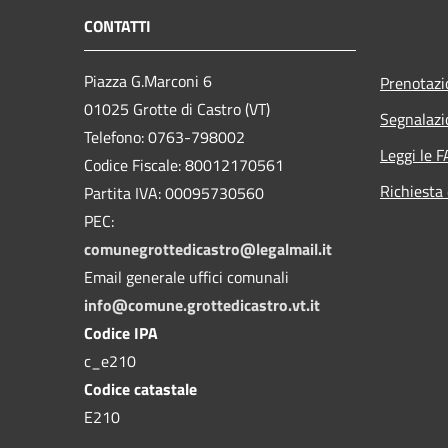
CONTATTI
Piazza G.Marconi 6
Prenotaz
01025 Grotte di Castro (VT)
Segnalazi
Telefono: 0763-798002
Leggi le 
Codice Fiscale: 80012170561
Richiesta 
Partita IVA: 00095730560
PEC:
comunegrottedicastro@legalmail.it
Email generale uffici comunali
info@comune.grottedicastro.vt.it
Codice IPA
c_e210
Codice catastale
E210