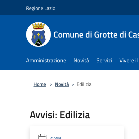
Salta al contenuto principale
Regione Lazio
Comune di Grotte di Ca
Amministrazione
Novità
Servizi
Vivere 
Home
>
Novità
>
Edilizia
Avvisi: Edilizia
AVVISI