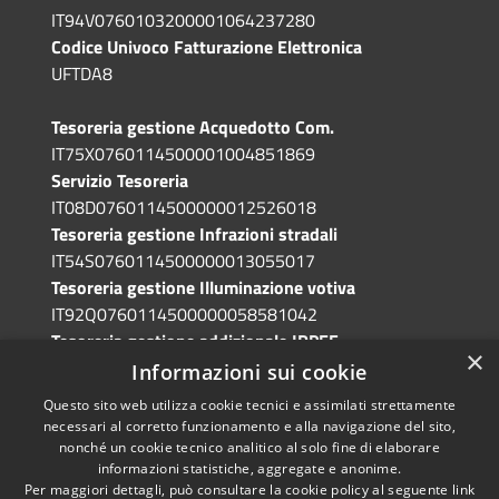
IT94V0760103200001064237280
Codice Univoco Fatturazione Elettronica
UFTDA8
Tesoreria gestione Acquedotto Com.
IT75X0760114500001004851869
Servizio Tesoreria
IT08D0760114500000012526018
Tesoreria gestione Infrazioni stradali
IT54S0760114500000013055017
Tesoreria gestione Illuminazione votiva
IT92Q0760114500000058581042
Tesoreria gestione addizionale IRPEF
×
IT71A0760114500000086341765
Informazioni sui cookie
Questo sito web utilizza cookie tecnici e assimilati strettamente
necessari al corretto funzionamento e alla navigazione del sito,
nonché un cookie tecnico analitico al solo fine di elaborare
informazioni statistiche, aggregate e anonime.
RSS
Copyright © 2026 • Comune di
Per maggiori dettagli, può consultare la cookie policy al seguente
link