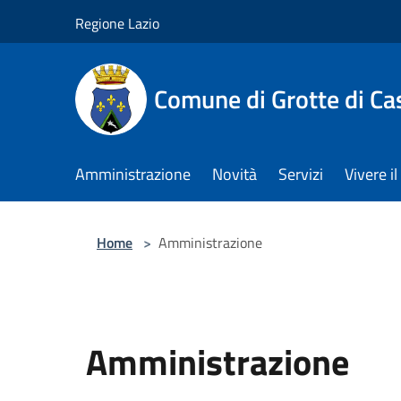
Salta al contenuto principale
Regione Lazio
Comune di Grotte di Ca
Amministrazione
Novità
Servizi
Vivere 
Home
>
Amministrazione
Amministrazione