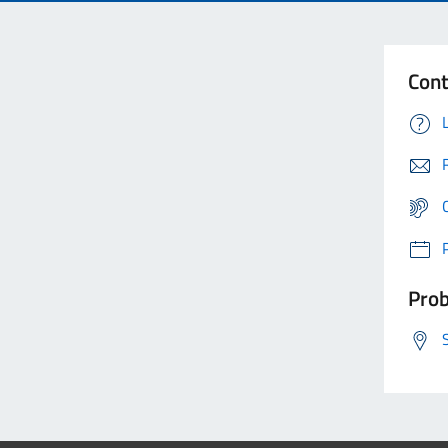
Cont
Prob