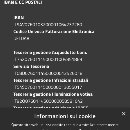
IBAN E CC POSTALI
IBAN
IT94V0760103200001064237280
Codice Univoco Fatturazione Elettronica
UFTDA8
Tesoreria gestione Acquedotto Com.
IT75X0760114500001004851869
Servizio Tesoreria
IT08D0760114500000012526018
Tesoreria gestione Infrazioni stradali
IT54S0760114500000013055017
Tesoreria gestione Illuminazione votiva
IT92Q0760114500000058581042
Tesoreria gestione addizionale IRPEF
×
IT71A0760114500000086341765
Informazioni sui cookie
Questo sito web utilizza cookie tecnici e assimilati strettamente