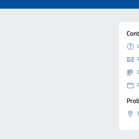
Cont
Prob