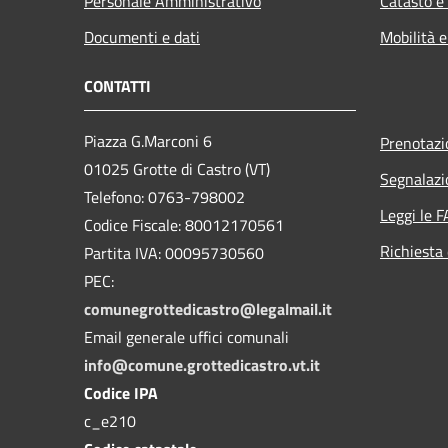
Personale Amministrativo
Catasto e
Documenti e dati
Mobilità e
CONTATTI
Piazza G.Marconi 6
Prenotaz
01025 Grotte di Castro (VT)
Segnalazi
Telefono: 0763-798002
Leggi le 
Codice Fiscale: 80012170561
Richiesta 
Partita IVA: 00095730560
PEC:
comunegrottedicastro@legalmail.it
Email generale uffici comunali
info@comune.grottedicastro.vt.it
Codice IPA
c_e210