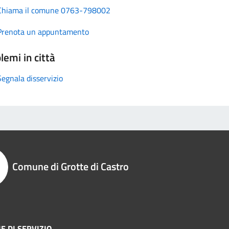
Chiama il comune 0763-798002
Prenota un appuntamento
lemi in città
Segnala disservizio
Comune di Grotte di Castro
E DI SERVIZIO