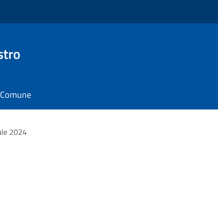
stro
il Comune
ale 2024