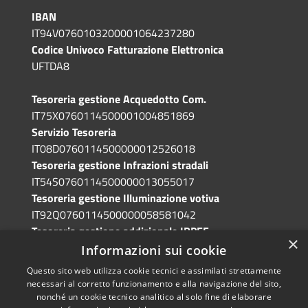
IBAN
IT94V0760103200001064237280
Codice Univoco Fatturazione Elettronica
UFTDA8
Tesoreria gestione Acquedotto Com.
IT75X0760114500001004851869
Servizio Tesoreria
IT08D0760114500000012526018
Tesoreria gestione Infrazioni stradali
IT54S0760114500000013055017
Tesoreria gestione Illuminazione votiva
IT92Q0760114500000058581042
Tesoreria gestione addizionale IRPEF
×
IT71A0760114500000086341765
Informazioni sui cookie
Questo sito web utilizza cookie tecnici e assimilati strettamente
necessari al corretto funzionamento e alla navigazione del sito,
nonché un cookie tecnico analitico al solo fine di elaborare