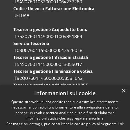
IT94V0760103200001064237280
Codice Univoco Fatturazione Elettronica
UFTDA8
Tesoreria gestione Acquedotto Com.
IT75X0760114500001004851869
Servizio Tesoreria
IT08D0760114500000012526018
Tesoreria gestione Infrazioni stradali
IT54S0760114500000013055017
Tesoreria gestione Illuminazione votiva
IT92Q0760114500000058581042
Tesoreria gestione addizionale IRPEF
×
IT71A0760114500000086341765
Informazioni sui cookie
Questo sito web utilizza cookie tecnici e assimilati strettamente
necessari al corretto funzionamento e alla navigazione del sito,
nonché un cookie tecnico analitico al solo fine di elaborare
informazioni statistiche, aggregate e anonime.
RSS
Copyright © 2026 • Comune di
Per maggiori dettagli, può consultare la cookie policy al seguente
link
Accessibilità
Grotte di Castro • Powered by