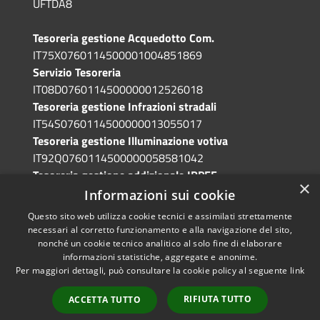
UFTDA8
Tesoreria gestione Acquedotto Com.
IT75X0760114500001004851869
Servizio Tesoreria
IT08D0760114500000012526018
Tesoreria gestione Infrazioni stradali
IT54S0760114500000013055017
Tesoreria gestione Illuminazione votiva
IT92Q0760114500000058581042
Tesoreria gestione addizionale IRPEF
×
IT71A0760114500000086341765
Informazioni sui cookie
Questo sito web utilizza cookie tecnici e assimilati strettamente
necessari al corretto funzionamento e alla navigazione del sito,
nonché un cookie tecnico analitico al solo fine di elaborare
informazioni statistiche, aggregate e anonime.
RSS
Copyright © 2026 • Comune di
Per maggiori dettagli, può consultare la cookie policy al seguente
link
Accessibilità
Grotte di Castro • Powered by
Privacy
Municipium
Accesso
•
RIFIUTA TUTTO
ACCETTA TUTTO
Cookie
redazione