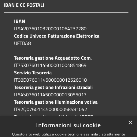
IBAN E CC POSTALI
IBAN
IT94V0760103200001064237280
Codice Univoco Fatturazione Elettronica
UFTDA8
Tesoreria gestione Acquedotto Com.
IT75X0760114500001004851869
Servizio Tesoreria
IT08D0760114500000012526018
Tesoreria gestione Infrazioni stradali
IT54S0760114500000013055017
Tesoreria gestione Illuminazione votiva
IT92Q0760114500000058581042
Tesoreria gestione addizionale IRPEF
×
IT71A0760114500000086341765
Informazioni sui cookie
Questo sito web utilizza cookie tecnici e assimilati strettamente