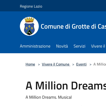
Salta al contenuto principale
Regione Lazio
Comune di Grotte di Ca
Amministrazione
Novità
Servizi
Vivere 
Home
>
Vivere il Comune
>
Eventi
>
A Milli
A Million Dreams
A Million Dreams. Musical