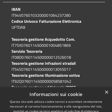
IBAN
IT94V0760103200001064237280
Codice Univoco Fatturazione Elettronica
UFTDA8
Tesoreria gestione Acquedotto Com.
IT75X0760114500001004851869
Servizio Tesoreria
IT08D0760114500000012526018
Tesoreria gestione Infrazioni stradali
IT54S0760114500000013055017
Tesoreria gestione Illuminazione votiva
IT92Q0760114500000058581042
Tesoreria gestione addizionale IRPEF
×
IT71A0760114500000086341765
Informazioni sui cookie
Questo sito web utilizza cookie tecnici e assimilati strettamente
necessari al corretto funzionamento e alla navigazione del sito,
nonché un cookie tecnico analitico al solo fine di elaborare