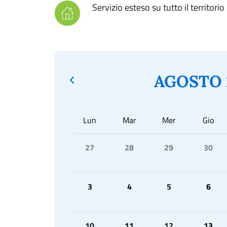
Servizio esteso su tutto il territor
AGOSTO 
Lun
Mar
Mer
Gio
27
28
29
30
3
4
5
6
10
11
12
13