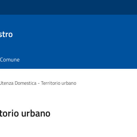
stro
il Comune
Utenza Domestica - Territorio urbano
torio urbano