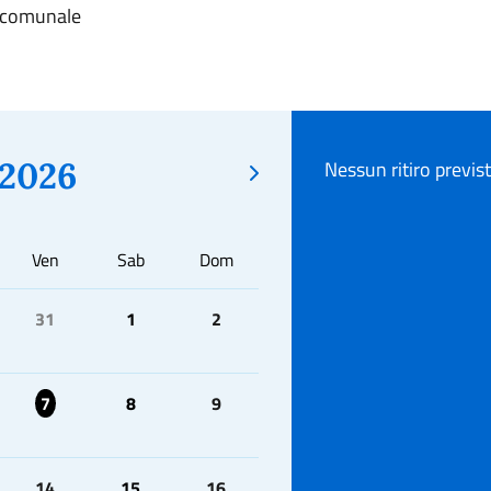
io comunale
2026
Nessun ritiro previs
Ven
Sab
Dom
31
1
2
7
8
9
14
15
16