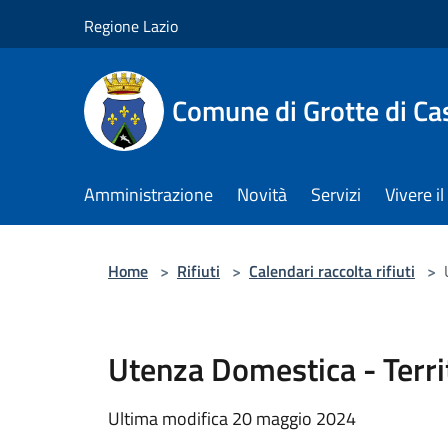
Salta al contenuto principale
Regione Lazio
Comune di Grotte di Ca
Amministrazione
Novità
Servizi
Vivere 
Home
>
Rifiuti
>
Calendari raccolta rifiuti
>
Utenza Domestica - Terri
Ultima modifica 20 maggio 2024