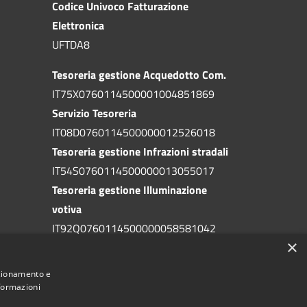
Codice Univoco Fatturazione
Elettronica
UFTDA8
Tesoreria gestione Acquedotto Com.
IT75X0760114500001004851869
Servizio Tesoreria
IT08D0760114500000012526018
Tesoreria gestione Infrazioni stradali
IT54S0760114500000013055017
Tesoreria gestione Illuminazione
votiva
IT92Q0760114500000058581042
×
Tesoreria gestione addizionale IRPEF
IT71A0760114500000086341765
nzionamento e
nformazioni