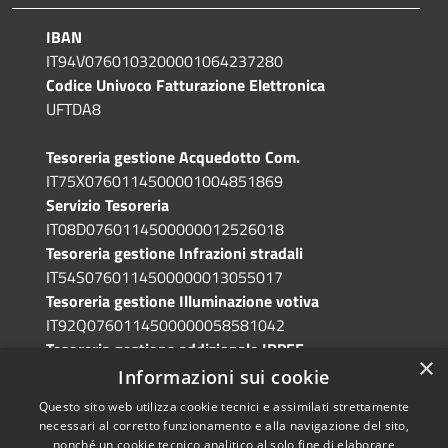
IBAN
IT94V0760103200001064237280
Codice Univoco Fatturazione Elettronica
UFTDA8
Tesoreria gestione Acquedotto Com.
IT75X0760114500001004851869
Servizio Tesoreria
IT08D0760114500000012526018
Tesoreria gestione Infrazioni stradali
IT54S0760114500000013055017
Tesoreria gestione Illuminazione votiva
IT92Q0760114500000058581042
Tesoreria gestione addizionale IRPEF
×
IT71A0760114500000086341765
Informazioni sui cookie
Questo sito web utilizza cookie tecnici e assimilati strettamente
necessari al corretto funzionamento e alla navigazione del sito,
nonché un cookie tecnico analitico al solo fine di elaborare