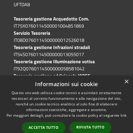
UFTDA8
Tesoreria gestione Acquedotto Com.
IT75X0760114500001004851869
Servizio Tesoreria
IT08D0760114500000012526018
Tesoreria gestione Infrazioni stradali
IT54S0760114500000013055017
Tesoreria gestione Illuminazione votiva
IT92Q0760114500000058581042
Tesoreria gestione addizionale IRPEF
×
IT71A0760114500000086341765
Informazioni sui cookie
Questo sito web utilizza cookie tecnici e assimilati strettamente
necessari al corretto funzionamento e alla navigazione del sito,
nonché un cookie tecnico analitico al solo fine di elaborare
informazioni statistiche, aggregate e anonime.
RSS
Copyright © 2026 • Comune di
Per maggiori dettagli, può consultare la cookie policy al seguente
link
Accessibilità
Grotte di Castro • Powered by
Privacy
Municipium
Accesso
•
RIFIUTA TUTTO
ACCETTA TUTTO
Cookie