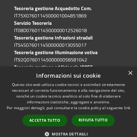
Tesoreria gestione Acquedotto Com.
IT75X0760114500001004851869
Servizio Tesoreria
IT08D0760114500000012526018
Tesoreria gestione Infrazioni stradali
IT54S0760114500000013055017
Tesoreria gestione Illuminazione votiva
IT92Q0760114500000058581042
Tesoreria gestione addizionale IRPEF
×
IT71A0760114500000086341765
Informazioni sui cookie
Questo sito web utilizza cookie tecnici e assimilati strettamente
necessari al corretto funzionamento e alla navigazione del sito,
nonché un cookie tecnico analitico al solo fine di elaborare
informazioni statistiche, aggregate e anonime.
RSS
Copyright © 2026 • Comune di
Per maggiori dettagli, può consultare la cookie policy al seguente
link
Accessibilità
Grotte di Castro • Powered by
Privacy
Municipium
Accesso
•
RIFIUTA TUTTO
ACCETTA TUTTO
Cookie
redazione
Mappa del sito
MOSTRA DETTAGLI