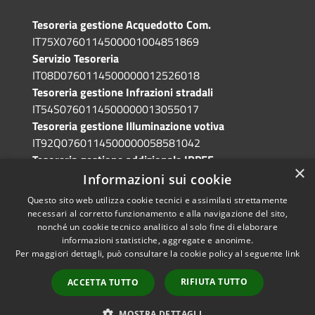
Tesoreria gestione Acquedotto Com.
IT75X0760114500001004851869
Servizio Tesoreria
IT08D0760114500000012526018
Tesoreria gestione Infrazioni stradali
IT54S0760114500000013055017
Tesoreria gestione Illuminazione votiva
IT92Q0760114500000058581042
Tesoreria gestione addizionale IRPEF
×
IT71A0760114500000086341765
Informazioni sui cookie
Questo sito web utilizza cookie tecnici e assimilati strettamente
necessari al corretto funzionamento e alla navigazione del sito,
nonché un cookie tecnico analitico al solo fine di elaborare
informazioni statistiche, aggregate e anonime.
RSS
Copyright © 2026 • Comune di
Per maggiori dettagli, può consultare la cookie policy al seguente
link
Accessibilità
Grotte di Castro • Powered by
Privacy
Municipium
Accesso
•
RIFIUTA TUTTO
ACCETTA TUTTO
Cookie
redazione
Mappa del sito
MOSTRA DETTAGLI