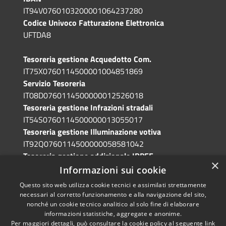
IT94V0760103200001064237280
Codice Univoco Fatturazione Elettronica
UFTDA8
Tesoreria gestione Acquedotto Com.
IT75X0760114500001004851869
Servizio Tesoreria
IT08D0760114500000012526018
Tesoreria gestione Infrazioni stradali
IT54S0760114500000013055017
Tesoreria gestione Illuminazione votiva
IT92Q0760114500000058581042
Tesoreria gestione addizionale IRPEF
×
IT71A0760114500000086341765
Informazioni sui cookie
Questo sito web utilizza cookie tecnici e assimilati strettamente
necessari al corretto funzionamento e alla navigazione del sito,
nonché un cookie tecnico analitico al solo fine di elaborare
informazioni statistiche, aggregate e anonime.
RSS
Copyright © 2026 • Comune di
Per maggiori dettagli, può consultare la cookie policy al seguente
link