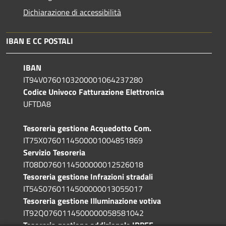
Dichiarazione di accessibilità
IBAN E CC POSTALI
IBAN
IT94V0760103200001064237280
Codice Univoco Fatturazione Elettronica
UFTDA8
Tesoreria gestione Acquedotto Com.
IT75X0760114500001004851869
Servizio Tesoreria
IT08D0760114500000012526018
Tesoreria gestione Infrazioni stradali
IT54S0760114500000013055017
Tesoreria gestione Illuminazione votiva
IT92Q0760114500000058581042
Tesoreria gestione addizionale IRPEF