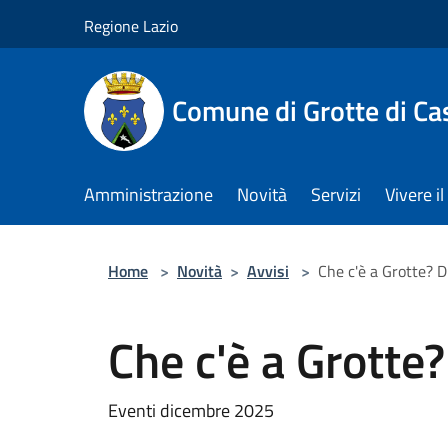
Salta al contenuto principale
Regione Lazio
Comune di Grotte di Ca
Amministrazione
Novità
Servizi
Vivere 
Home
>
Novità
>
Avvisi
>
Che c'è a Grotte? 
Che c'è a Grott
Eventi dicembre 2025