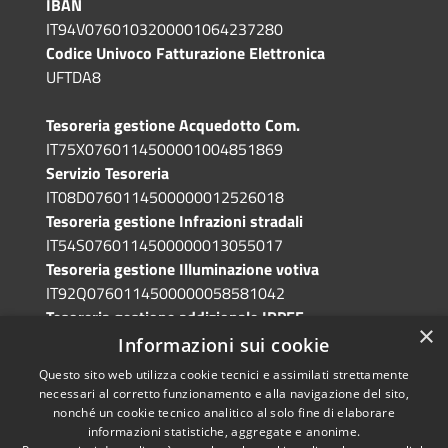
IBAN
IT94V0760103200001064237280
Codice Univoco Fatturazione Elettronica
UFTDA8
Tesoreria gestione Acquedotto Com.
IT75X0760114500001004851869
Servizio Tesoreria
IT08D0760114500000012526018
Tesoreria gestione Infrazioni stradali
IT54S0760114500000013055017
Tesoreria gestione Illuminazione votiva
IT92Q0760114500000058581042
Tesoreria gestione addizionale IRPEF
×
IT71A0760114500000086341765
Informazioni sui cookie
Questo sito web utilizza cookie tecnici e assimilati strettamente
necessari al corretto funzionamento e alla navigazione del sito,
nonché un cookie tecnico analitico al solo fine di elaborare
informazioni statistiche, aggregate e anonime.
RSS
Copyright © 2026 • Comune di