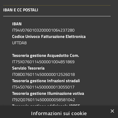
IBAN E CC POSTALI
IBAN
IT94V0760103200001064237280
Codice Univoco Fatturazione Elettronica
UFTDA8
Tesoreria gestione Acquedotto Com.
IT75X0760114500001004851869
Servizio Tesoreria
IT08D0760114500000012526018
Tesoreria gestione Infrazioni stradali
IT54S0760114500000013055017
Tesoreria gestione Illuminazione votiva
IT92Q0760114500000058581042
Tesoreria gestione addizionale IRPEF
×
IT71A0760114500000086341765
Informazioni sui cookie