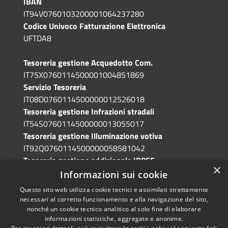
IBAN
IT94V0760103200001064237280
Codice Univoco Fatturazione Elettronica
UFTDA8
Tesoreria gestione Acquedotto Com.
IT75X0760114500001004851869
Servizio Tesoreria
IT08D0760114500000012526018
Tesoreria gestione Infrazioni stradali
IT54S0760114500000013055017
Tesoreria gestione Illuminazione votiva
IT92Q0760114500000058581042
Tesoreria gestione addizionale IRPEF
×
IT71A0760114500000086341765
Informazioni sui cookie
Questo sito web utilizza cookie tecnici e assimilati strettamente
necessari al corretto funzionamento e alla navigazione del sito,
nonché un cookie tecnico analitico al solo fine di elaborare
informazioni statistiche, aggregate e anonime.
RSS
Copyright © 2026 • Comune di