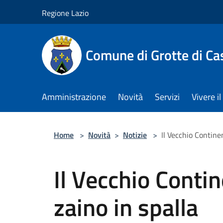
Salta al contenuto principale
Regione Lazio
Comune di Grotte di Ca
Amministrazione
Novità
Servizi
Vivere 
Home
>
Novità
>
Notizie
>
Il Vecchio Continen
Il Vecchio Contin
zaino in spalla