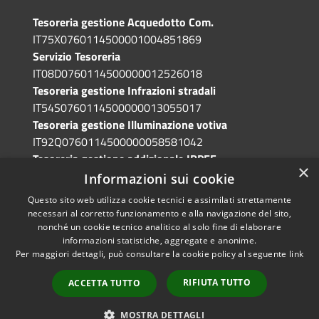
Tesoreria gestione Acquedotto Com.
IT75X0760114500001004851869
Servizio Tesoreria
IT08D0760114500000012526018
Tesoreria gestione Infrazioni stradali
IT54S0760114500000013055017
Tesoreria gestione Illuminazione votiva
IT92Q0760114500000058581042
Tesoreria gestione addizionale IRPEF
×
IT71A0760114500000086341765
Informazioni sui cookie
Questo sito web utilizza cookie tecnici e assimilati strettamente
necessari al corretto funzionamento e alla navigazione del sito,
nonché un cookie tecnico analitico al solo fine di elaborare
informazioni statistiche, aggregate e anonime.
RSS
Copyright © 2026 • Comune di
Per maggiori dettagli, può consultare la cookie policy al seguente
link
Accessibilità
Grotte di Castro • Powered by
Privacy
Municipium
Accesso
•
RIFIUTA TUTTO
ACCETTA TUTTO
Cookie
redazione
Mappa del sito
MOSTRA DETTAGLI