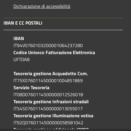
Dichiarazione di accessibilità
IBAN E CC POSTALI
IBAN
IT94V0760103200001064237280
Codice Univoco Fatturazione Elettronica
UFTDA8
Tesoreria gestione Acquedotto Com.
IT75X0760114500001004851869
Servizio Tesoreria
IT08D0760114500000012526018
Tesoreria gestione Infrazioni stradali
IT54S0760114500000013055017
Tesoreria gestione Illuminazione votiva
IT92Q0760114500000058581042
Tesoreria gestione addizionale IRPEF