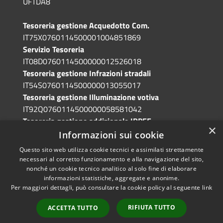
UFTDA8
Tesoreria gestione Acquedotto Com.
IT75X0760114500001004851869
Servizio Tesoreria
IT08D0760114500000012526018
Tesoreria gestione Infrazioni stradali
IT54S0760114500000013055017
Tesoreria gestione Illuminazione votiva
IT92Q0760114500000058581042
Tesoreria gestione addizionale IRPEF
×
IT71A0760114500000086341765
Informazioni sui cookie
Questo sito web utilizza cookie tecnici e assimilati strettamente
necessari al corretto funzionamento e alla navigazione del sito,
nonché un cookie tecnico analitico al solo fine di elaborare
informazioni statistiche, aggregate e anonime.
RSS
Copyright © 2026 • Comune di
Per maggiori dettagli, può consultare la cookie policy al seguente
link
Accessibilità
Grotte di Castro • Powered by
Privacy
Municipium
Accesso
•
RIFIUTA TUTTO
ACCETTA TUTTO
Cookie
redazione