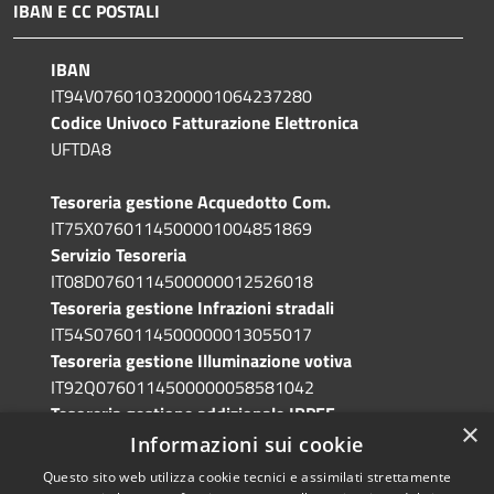
IBAN E CC POSTALI
IBAN
IT94V0760103200001064237280
Codice Univoco Fatturazione Elettronica
UFTDA8
Tesoreria gestione Acquedotto Com.
IT75X0760114500001004851869
Servizio Tesoreria
IT08D0760114500000012526018
Tesoreria gestione Infrazioni stradali
IT54S0760114500000013055017
Tesoreria gestione Illuminazione votiva
IT92Q0760114500000058581042
Tesoreria gestione addizionale IRPEF
×
IT71A0760114500000086341765
Informazioni sui cookie
Questo sito web utilizza cookie tecnici e assimilati strettamente