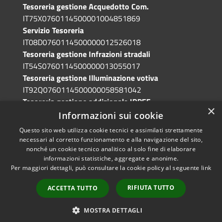
Tesoreria gestione Acquedotto Com.
IT75X0760114500001004851869
Servizio Tesoreria
IT08D0760114500000012526018
Tesoreria gestione Infrazioni stradali
IT54S0760114500000013055017
Tesoreria gestione Illuminazione votiva
IT92Q0760114500000058581042
Tesoreria gestione addizionale IRPEF
×
IT71A0760114500000086341765
Informazioni sui cookie
Questo sito web utilizza cookie tecnici e assimilati strettamente
necessari al corretto funzionamento e alla navigazione del sito,
nonché un cookie tecnico analitico al solo fine di elaborare
informazioni statistiche, aggregate e anonime.
RSS
Copyright © 2026 • Comune di
Per maggiori dettagli, può consultare la cookie policy al seguente
link
Accessibilità
Grotte di Castro • Powered by
Privacy
Municipium
Accesso
•
RIFIUTA TUTTO
ACCETTA TUTTO
Cookie
redazione
Mappa del sito
MOSTRA DETTAGLI