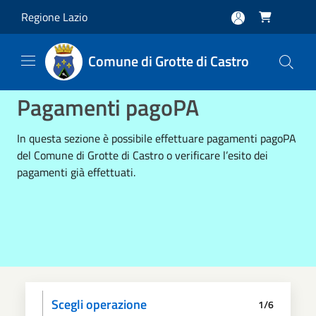
Salta al contenuto principale
Regione Lazio

Comune di Grotte di Castro
Pagamenti pagoPA
In questa sezione è possibile effettuare pagamenti pagoPA
del Comune di Grotte di Castro o verificare l’esito dei
pagamenti già effettuati.
Scegli operazione
1/6
Informativa privacy
Scegli il pagamento
Dati anagrafici
Paga
Riepilogo