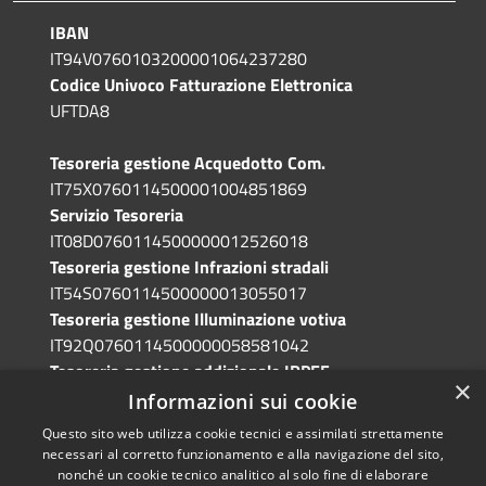
IBAN
IT94V0760103200001064237280
Codice Univoco Fatturazione Elettronica
UFTDA8
Tesoreria gestione Acquedotto Com.
IT75X0760114500001004851869
Servizio Tesoreria
IT08D0760114500000012526018
Tesoreria gestione Infrazioni stradali
IT54S0760114500000013055017
Tesoreria gestione Illuminazione votiva
IT92Q0760114500000058581042
Tesoreria gestione addizionale IRPEF
×
IT71A0760114500000086341765
Informazioni sui cookie
Questo sito web utilizza cookie tecnici e assimilati strettamente
necessari al corretto funzionamento e alla navigazione del sito,
nonché un cookie tecnico analitico al solo fine di elaborare