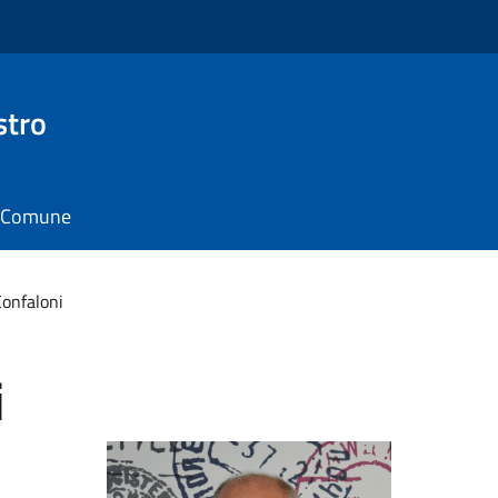
stro
il Comune
onfaloni
i