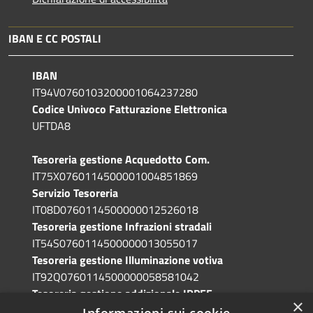
IBAN E CC POSTALI
IBAN
IT94V0760103200001064237280
Codice Univoco Fatturazione Elettronica
UFTDA8
Tesoreria gestione Acquedotto Com.
IT75X0760114500001004851869
Servizio Tesoreria
IT08D0760114500000012526018
Tesoreria gestione Infrazioni stradali
IT54S0760114500000013055017
Tesoreria gestione Illuminazione votiva
IT92Q0760114500000058581042
Tesoreria gestione addizionale IRPEF
×
IT71A0760114500000086341765