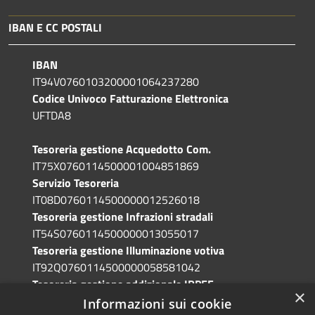
IBAN E CC POSTALI
IBAN
IT94V0760103200001064237280
Codice Univoco Fatturazione Elettronica
UFTDA8
Tesoreria gestione Acquedotto Com.
IT75X0760114500001004851869
Servizio Tesoreria
IT08D0760114500000012526018
Tesoreria gestione Infrazioni stradali
IT54S0760114500000013055017
Tesoreria gestione Illuminazione votiva
IT92Q0760114500000058581042
Tesoreria gestione addizionale IRPEF
×
IT71A0760114500000086341765
Informazioni sui cookie