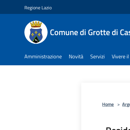
Salta al contenuto principale
Regione Lazio
Comune di Grotte di Ca
Amministrazione
Novità
Servizi
Vivere 
Home
>
Arg