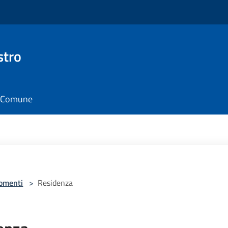
stro
il Comune
omenti
>
Residenza