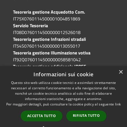
Tesoreria gestione Acquedotto Com.
IT75X0760114500001004851869
Servizio Tesoreria
IT08D0760114500000012526018
Tesoreria gestione Infrazioni stradali
IT54S0760114500000013055017
Tesoreria gestione Illuminazione votiva
IT92Q0760114500000058581042
Tesoreria gestione addizionale IRPEF
×
IT71A0760114500000086341765
Informazioni sui cookie
Questo sito web utilizza cookie tecnici e assimilati strettamente
necessari al corretto funzionamento e alla navigazione del sito,
nonché un cookie tecnico analitico al solo fine di elaborare
informazioni statistiche, aggregate e anonime.
RSS
Copyright © 2026 • Comune di
Per maggiori dettagli, può consultare la cookie policy al seguente
link
Accessibilità
Grotte di Castro • Powered by
Privacy
Municipium
Accesso
•
RIFIUTA TUTTO
ACCETTA TUTTO
Cookie
redazione