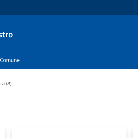
stro
il Comune
izi (8)