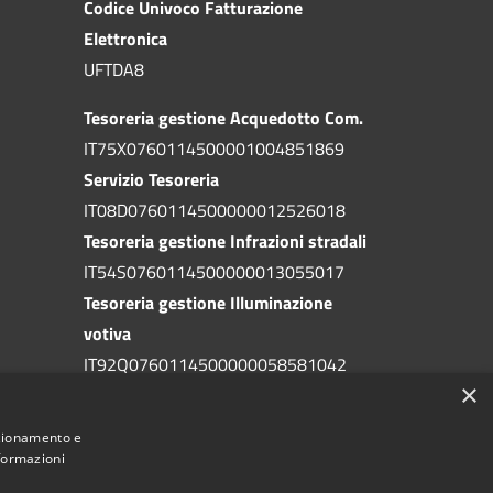
Codice Univoco Fatturazione
Elettronica
UFTDA8
Tesoreria gestione Acquedotto Com.
IT75X0760114500001004851869
Servizio Tesoreria
IT08D0760114500000012526018
Tesoreria gestione Infrazioni stradali
IT54S0760114500000013055017
Tesoreria gestione Illuminazione
votiva
IT92Q0760114500000058581042
×
Tesoreria gestione addizionale IRPEF
IT71A0760114500000086341765
nzionamento e
nformazioni