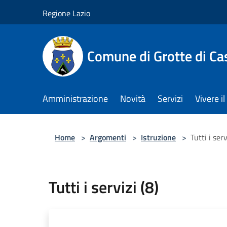
Salta al contenuto principale
Regione Lazio
Comune di Grotte di Ca
Amministrazione
Novità
Servizi
Vivere 
Home
>
Argomenti
>
Istruzione
>
Tutti i serv
Tutti i servizi (8)