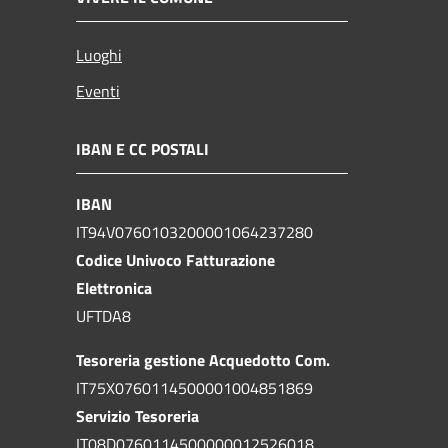
Luoghi
Eventi
IBAN E CC POSTALI
IBAN
IT94V0760103200001064237280
Codice Univoco Fatturazione
Elettronica
UFTDA8
Tesoreria gestione Acquedotto Com.
IT75X0760114500001004851869
Servizio Tesoreria
IT08D0760114500000012526018