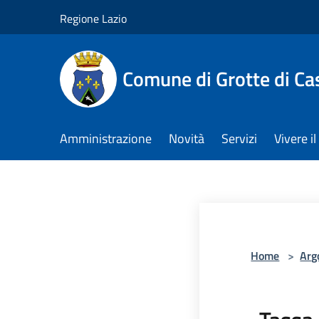
Salta al contenuto principale
Regione Lazio
Comune di Grotte di Ca
Amministrazione
Novità
Servizi
Vivere 
Home
>
Arg