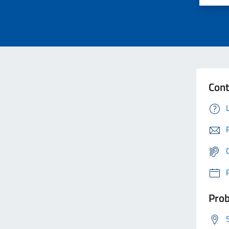
Cont
Prob