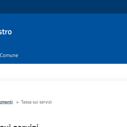
stro
il Comune
omenti
>
Tassa sui servizi