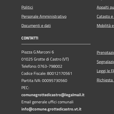
Politici
Appalti pu
Personale Amministrativo
Catasto e
Documenti e dati
Mobilità e
CONTATTI
Piazza G.Marconi 6
Prenotaz
01025 Grotte di Castro (VT)
Segnalazi
Telefono: 0763-798002
Leggi le 
Codice Fiscale: 80012170561
Richiesta 
Partita IVA: 00095730560
PEC:
comunegrottedicastro@legalmail.it
Email generale uffici comunali
info@comune.grottedicastro.vt.it