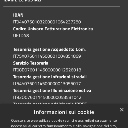
IBAN
IT94V0760103200001064237280
Codice Univoco Fatturazione Elettronica
UFTDA8
Tesoreria gestione Acquedotto Com.
IT75X0760114500001004851869
Servizio Tesoreria
IT08D0760114500000012526018
Tesoreria gestione Infrazioni stradali
IT54S0760114500000013055017
Tesoreria gestione Illuminazione votiva
IT92Q0760114500000058581042
Tesoreria gestione addizionale IRPEF
×
IT71A0760114500000086341765
Informazioni sui cookie
Questo sito web utilizza cookie tecnici e assimilati strettamente
necessari al corretto funzionamento e alla navigazione del sito,