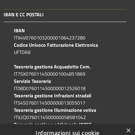
IBAN E CC POSTALI
IBAN
IT94V0760103200001064237280
Codice Univoco Fatturazione Elettronica
UFTDA8
Tesoreria gestione Acquedotto Com.
IT75X0760114500001004851869
Servizio Tesoreria
IT08D0760114500000012526018
Tesoreria gestione Infrazioni stradali
IT54S0760114500000013055017
Tesoreria gestione Illuminazione votiva
IT92Q0760114500000058581042
Tesoreria gestione addizionale IRPEF
×
IT71A0760114500000086341765
Informazioni sui cookie