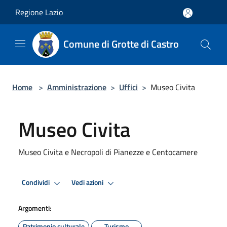
Salta al contenuto principale
Regione Lazio
Comune di Grotte di Castro
Home
>
Amministrazione
>
Uffici
>
Museo Civita
Museo Civita
Museo Civita e Necropoli di Pianezze e Centocamere
Condividi
Vedi azioni
Argomenti:
Patrimonio culturale
Turismo