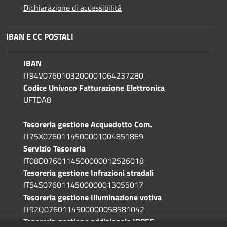
Dichiarazione di accessibilità
IBAN E CC POSTALI
IBAN
IT94V0760103200001064237280
Codice Univoco Fatturazione Elettronica
UFTDA8
Tesoreria gestione Acquedotto Com.
IT75X0760114500001004851869
Servizio Tesoreria
IT08D0760114500000012526018
Tesoreria gestione Infrazioni stradali
IT54S0760114500000013055017
Tesoreria gestione Illuminazione votiva
IT92Q0760114500000058581042
Tesoreria gestione addizionale IRPEF