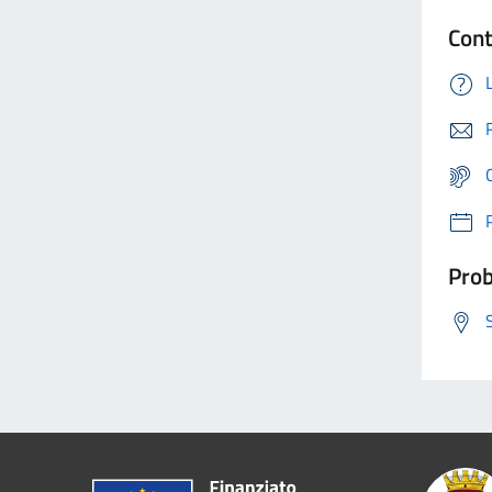
Cont
Prob