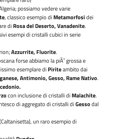
’Algeria; possiamo vedere varie
te
, classico esempio di
Metamorfosi
dei
are di
Rosa del Deserto, Vanadenite
.
ivi esempi di cristalli cubici in serie
rion;
Azzurrite, Fluorite
.
Toscana forse abbiamo la piÃ¹ grossa e
llissimo esemplare di
Pirite
ambito dai
nganese, Antimonio, Gesso, Rame Nativo
.
lcedonio.
rzo
con inclusione di cristalli di
Malachite
.
tesco di aggregato di cristalli di
Gesso
dal
 (Caltanisetta), un raro esempio di
ocalità
Dundas
.