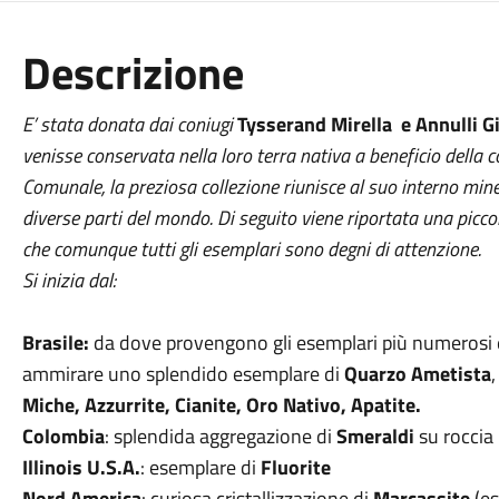
Descrizione
E’ stata donata dai coniugi
Tysserand Mirella e Annulli 
venisse conservata nella loro terra nativa a beneficio della 
Comunale, la preziosa collezione riunisce al suo interno mine
diverse parti del mondo. Di seguito viene riportata una picc
che comunque tutti gli esemplari sono degni di attenzione.
Si inizia dal:
Brasile:
da dove provengono gli esemplari più numerosi 
ammirare uno splendido esemplare di
Quarzo Ametista
Miche, Azzurrite, Cianite, Oro Nativo, Apatite.
Colombia
: splendida aggregazione di
Smeraldi
su roccia
Illinois U.S.A.
: esemplare di
Fluorite
Nord America
: curiosa cristallizzazione di
Marcassite
(es