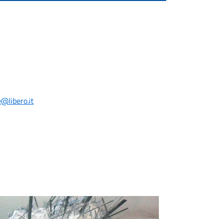
e@libero.it
rale