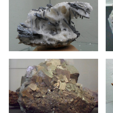
Minerale
mine