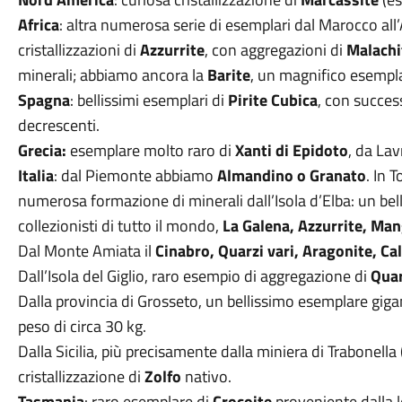
Africa
: altra numerosa serie di esemplari dal Marocco all
cristallizzazioni di
Azzurrite
, con aggregazioni di
Malachi
minerali; abbiamo ancora la
Barite
, un magnifico esempl
Spagna
: bellissimi esemplari di
Pirite Cubica
, con success
decrescenti.
Grecia:
esemplare molto raro di
Xanti di Epidoto
, da Lav
Italia
: dal Piemonte abbiamo
Almandino o Granato
. In 
numerosa formazione di minerali dall’Isola d’Elba: un be
collezionisti di tutto il mondo,
La Galena, Azzurrite, Ma
Dal Monte Amiata il
Cinabro, Quarzi vari, Aragonite, Ca
Dall’Isola del Giglio, raro esempio di aggregazione di
Qua
Dalla provincia di Grosseto, un bellissimo esemplare gigan
peso di circa 30 kg.
Dalla Sicilia, più precisamente dalla miniera di Trabonella
cristallizzazione di
Zolfo
nativo.
Tasmania
: raro esemplare di
Crocoite
proveniente dalla l