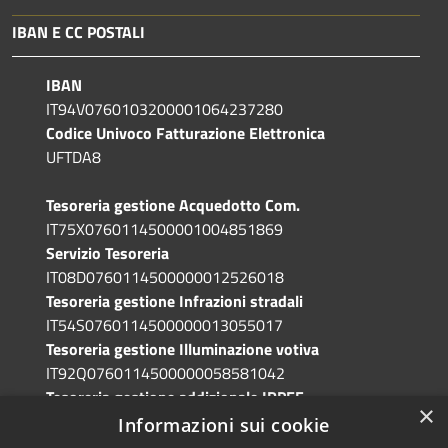
IBAN E CC POSTALI
IBAN
IT94V0760103200001064237280
Codice Univoco Fatturazione Elettronica
UFTDA8
Tesoreria gestione Acquedotto Com.
IT75X0760114500001004851869
Servizio Tesoreria
IT08D0760114500000012526018
Tesoreria gestione Infrazioni stradali
IT54S0760114500000013055017
Tesoreria gestione Illuminazione votiva
IT92Q0760114500000058581042
Tesoreria gestione addizionale IRPEF
×
IT71A0760114500000086341765
Informazioni sui cookie