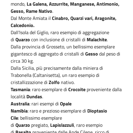
mondo,
La Galena, Azzurrite, Manganese, Antimonio,
Gesso, Rame Nativo
.
Dal Monte Amiata il
Cinabro, Quarzi vari, Aragonite,
Calcedonio.
Dall’Isola del Giglio, raro esempio di aggregazione
di
Quarzo
con inclusione di cristalli di
Malachite
.
Dalla provincia di Grosseto, un bellissimo esemplare
gigantesco di aggregato di cristalli di
Gesso
dal peso di
circa 30 kg.
Dalla Sicilia, più precisamente dalla miniera di
Trabonella (Caltanisetta), un raro esempio di
cristallizzazione di
Zolfo
nativo.
Tasmania
: raro esemplare di
Crocoite
proveniente dalla
località
Dundas
.
Australia
: rari esempi di
Opale
Namibia
: raro e prezioso esemplare di
Dioptasio
Cile
: bellissimo esemplare
di
Quarzo
pregiato,
Lapislazzuli
, raro esempio
di
Basalto
proveniente dalle Ande Cilene, ricco di