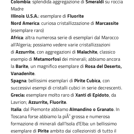
Colombia
: splendida aggregazione di
Smeraldi
su roccia
Madre
Illinois U.S.A.
: esemplare di
Fluorite
Nord America
: curiosa cristallizzazione di
Marcassite
(esemplare raro)
Africa
: altra numerosa serie di esemplari dal Marocco
all’Algeria; possiamo vedere varie cristallizzazioni
di
Azzurrite
, con aggregazioni di
Malachite
, classico
esempio di
Metamorfosi
dei minerali; abbiamo ancora
la
Barite
, un magnifico esemplare di
Rosa del Deserto,
Vanadenite
.
Spagna
: bellissimi esemplari di
Pirite Cubica
, con
successivi esempi di cristalli cubici in serie decrescenti.
Grecia:
esemplare molto raro di
Xanti di Epidoto
, da
Lavrion;
Azzurrite, Fluorite
.
Italia
: dal Piemonte abbiamo
Almandino o Granato
. In
Toscana forse abbiamo la piÃ¹ grossa e numerosa
formazione di minerali dall’Isola d’Elba: un bellissimo
esemplare di
Pirite
ambito dai collezionisti di tutto il