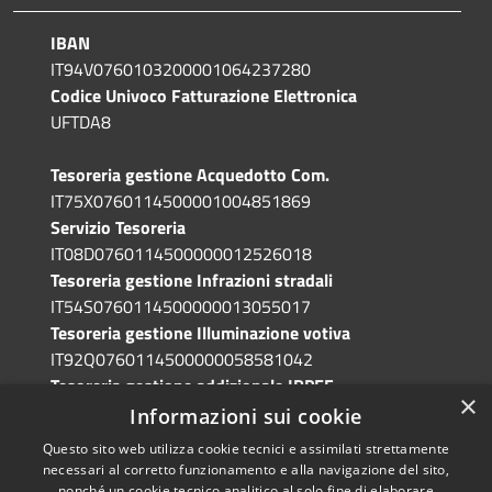
IBAN
IT94V0760103200001064237280
Codice Univoco Fatturazione Elettronica
UFTDA8
Tesoreria gestione Acquedotto Com.
IT75X0760114500001004851869
Servizio Tesoreria
IT08D0760114500000012526018
Tesoreria gestione Infrazioni stradali
IT54S0760114500000013055017
Tesoreria gestione Illuminazione votiva
IT92Q0760114500000058581042
Tesoreria gestione addizionale IRPEF
×
IT71A0760114500000086341765
Informazioni sui cookie
Questo sito web utilizza cookie tecnici e assimilati strettamente
necessari al corretto funzionamento e alla navigazione del sito,
nonché un cookie tecnico analitico al solo fine di elaborare