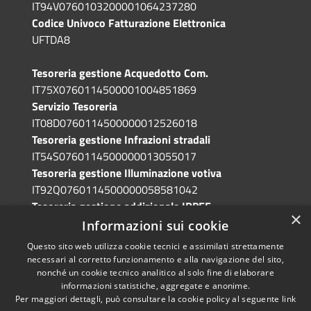
IT94V0760103200001064237280
Codice Univoco Fatturazione Elettronica
UFTDA8
Tesoreria gestione Acquedotto Com.
IT75X0760114500001004851869
Servizio Tesoreria
IT08D0760114500000012526018
Tesoreria gestione Infrazioni stradali
IT54S0760114500000013055017
Tesoreria gestione Illuminazione votiva
IT92Q0760114500000058581042
Tesoreria gestione addizionale IRPEF
×
IT71A0760114500000086341765
Informazioni sui cookie
Questo sito web utilizza cookie tecnici e assimilati strettamente
necessari al corretto funzionamento e alla navigazione del sito,
nonché un cookie tecnico analitico al solo fine di elaborare
informazioni statistiche, aggregate e anonime.
RSS
Copyright © 2026 • Comune di
Per maggiori dettagli, può consultare la cookie policy al seguente
link
Accessibilità
Grotte di Castro • Powered by