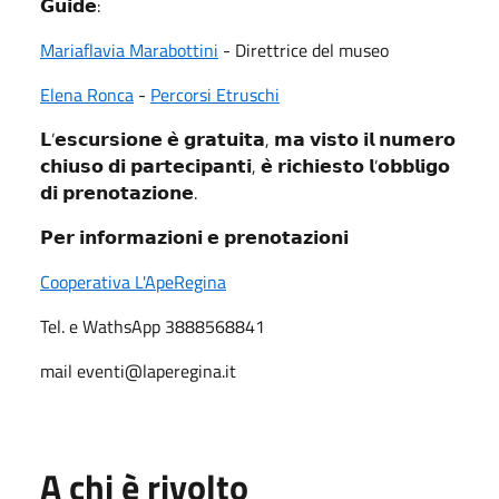
𝗚𝘂𝗶𝗱𝗲:
Mariaflavia Marabottini
- Direttrice del museo
Elena Ronca
-
Percorsi Etruschi
𝗟’𝗲𝘀𝗰𝘂𝗿𝘀𝗶𝗼𝗻𝗲 𝗲̀ 𝗴𝗿𝗮𝘁𝘂𝗶𝘁𝗮, 𝗺𝗮 𝘃𝗶𝘀𝘁𝗼 𝗶𝗹 𝗻𝘂𝗺𝗲𝗿𝗼
𝗰𝗵𝗶𝘂𝘀𝗼 𝗱𝗶 𝗽𝗮𝗿𝘁𝗲𝗰𝗶𝗽𝗮𝗻𝘁𝗶, 𝗲̀ 𝗿𝗶𝗰𝗵𝗶𝗲𝘀𝘁𝗼 𝗹’𝗼𝗯𝗯𝗹𝗶𝗴𝗼
𝗱𝗶 𝗽𝗿𝗲𝗻𝗼𝘁𝗮𝘇𝗶𝗼𝗻𝗲.
𝗣𝗲𝗿 𝗶𝗻𝗳𝗼𝗿𝗺𝗮𝘇𝗶𝗼𝗻𝗶 𝗲 𝗽𝗿𝗲𝗻𝗼𝘁𝗮𝘇𝗶𝗼𝗻𝗶
Cooperativa L'ApeRegina
Tel. e WathsApp 3888568841
mail eventi@laperegina.it
A chi è rivolto