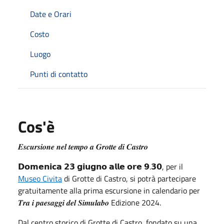
Date e Orari
Costo
Luogo
Punti di contatto
Cos'è
𝑬𝒔𝒄𝒖𝒓𝒔𝒊𝒐𝒏𝒆 𝒏𝒆𝒍 𝒕𝒆𝒎𝒑𝒐 𝒂 𝑮𝒓𝒐𝒕𝒕𝒆 𝒅𝒊 𝑪𝒂𝒔𝒕𝒓𝒐
𝗗𝗼𝗺𝗲𝗻𝗶𝗰𝗮 𝟮𝟯 𝗴𝗶𝘂𝗴𝗻𝗼 𝗮𝗹𝗹𝗲 𝗼𝗿𝗲 𝟵.𝟯𝟬, per il
Museo Civita
di Grotte di Castro, si potrà partecipare
gratuitamente alla prima escursione in calendario per
𝑻𝒓𝒂 𝒊 𝒑𝒂𝒆𝒔𝒂𝒈𝒈𝒊 𝒅𝒆𝒍 𝑺𝒊𝒎𝒖𝒍𝒂𝒃𝒐 Edizione 2024.
Dal centro storico di Grotte di Castro, fondato su una