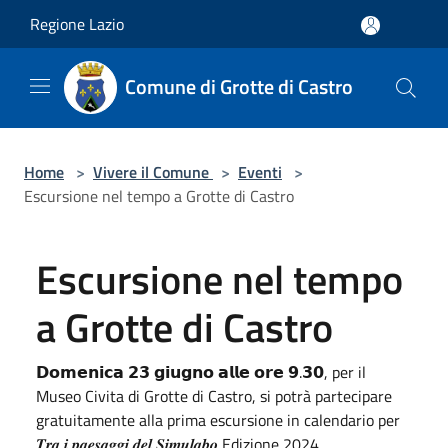
Salta al contenuto principale
Regione Lazio
Comune di Grotte di Castro
Home
>
Vivere il Comune
>
Eventi
>
Escursione nel tempo a Grotte di Castro
Escursione nel tempo
a Grotte di Castro
𝗗𝗼𝗺𝗲𝗻𝗶𝗰𝗮 𝟮𝟯 𝗴𝗶𝘂𝗴𝗻𝗼 𝗮𝗹𝗹𝗲 𝗼𝗿𝗲 𝟵.𝟯𝟬, per il
Museo Civita di Grotte di Castro, si potrà partecipare
gratuitamente alla prima escursione in calendario per
𝑻𝒓𝒂 𝒊 𝒑𝒂𝒆𝒔𝒂𝒈𝒈𝒊 𝒅𝒆𝒍 𝑺𝒊𝒎𝒖𝒍𝒂𝒃𝒐 Edizione 2024.