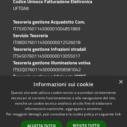
Codice Univoco Fatturazione Elettronica
UFTDA8
Tesoreria gestione Acquedotto Com.
IT75X0760114500001004851869
Servizio Tesoreria
IT08D0760114500000012526018
Tesoreria gestione Infrazioni stradali
IT54S0760114500000013055017
Tesoreria gestione Illuminazione votiva
IT92Q0760114500000058581042
Tesoreria gestione addizionale IRPEF
×
IT71A0760114500000086341765
Informazioni sui cookie
Questo sito web utilizza cookie tecnici e assimilati strettamente
necessari al corretto funzionamento e alla navigazione del sito,
nonché un cookie tecnico analitico al solo fine di elaborare
informazioni statistiche, aggregate e anonime.
RSS
Copyright © 2026 • Comune di
Per maggiori dettagli, può consultare la cookie policy al seguente
link
Accessibilità
Grotte di Castro • Powered by
Privacy
Municipium
Accesso
•
RIFIUTA TUTTO
ACCETTA TUTTO