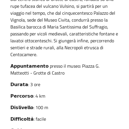
rupe tufacea del vulcano Vulsino, si partirà per un
viaggio nel tempo, che dal cinquecentesco Palazzo del
Vignola, sede del Museo Civita, condurrà presso la
Basilica barocca di Maria Santissima del Suffragio,
passando per vicoli medievali, caratteristiche fontane e
lavatoi ottocenteschi. Si giungerà infine, percorrendo
sentieri e strade rurali, alla Necropoli etrusca di
Centocamere.
𝗔𝗽𝗽𝘂𝗻𝘁𝗮𝗺𝗲𝗻𝘁𝗼 presso il museo: Piazza G.
Matteotti - Grotte di Castro
𝗗𝘂𝗿𝗮𝘁𝗮: 3 ore
𝗣𝗲𝗿𝗰𝗼𝗿𝘀𝗼: 4 km
𝗗𝗶𝘀𝗹𝗶𝘃𝗲𝗹𝗹𝗼: 100 m
𝗗𝗶𝗳𝗳𝗶𝗰𝗼𝗹𝘁𝗮̀: facile