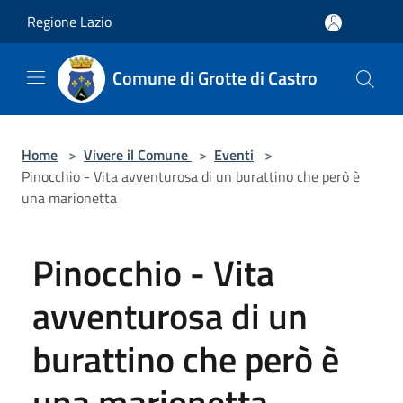
Salta al contenuto principale
Regione Lazio
Comune di Grotte di Castro
Home
>
Vivere il Comune
>
Eventi
>
Pinocchio - Vita avventurosa di un burattino che però è
una marionetta
Pinocchio - Vita
avventurosa di un
burattino che però è
una marionetta