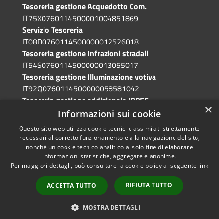
Tesoreria gestione Acquedotto Com.
IT75X0760114500001004851869
Servizio Tesoreria
IT08D0760114500000012526018
Tesoreria gestione Infrazioni stradali
IT54S0760114500000013055017
Tesoreria gestione Illuminazione votiva
IT92Q0760114500000058581042
Tesoreria gestione addizionale IRPEF
×
IT71A0760114500000086341765
Informazioni sui cookie
Questo sito web utilizza cookie tecnici e assimilati strettamente
necessari al corretto funzionamento e alla navigazione del sito,
nonché un cookie tecnico analitico al solo fine di elaborare
informazioni statistiche, aggregate e anonime.
RSS
Copyright © 2026 • Comune di
Per maggiori dettagli, può consultare la cookie policy al seguente
link
Accessibilità
Grotte di Castro • Powered by
Privacy
Municipium
Accesso
•
RIFIUTA TUTTO
ACCETTA TUTTO
Cookie
redazione
Mappa del sito
MOSTRA DETTAGLI