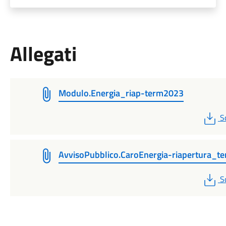
Allegati
Modulo.Energia_riap-term2023
P
S
AvvisoPubblico.CaroEnergia-riapertura_te
P
S