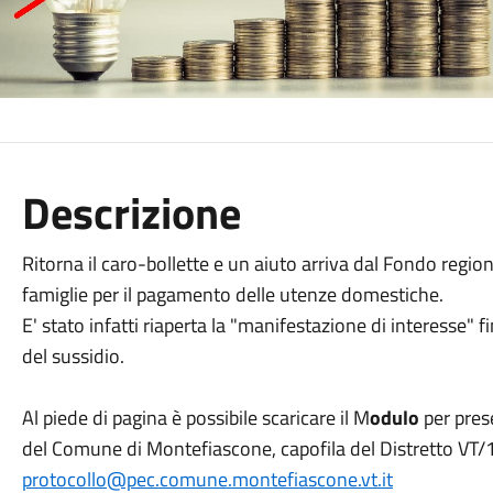
Descrizione
Ritorna il caro-bollette e un aiuto arriva dal Fondo region
famiglie per il pagamento delle utenze domestiche.
E' stato infatti riaperta la "manifestazione di interesse" f
del sussidio.
Al piede di pagina è possibile scaricare il M
odulo
per prese
del Comune di Montefiascone, capofila del Distretto VT/1,
protocollo@pec.comune.montefiascone.vt.it